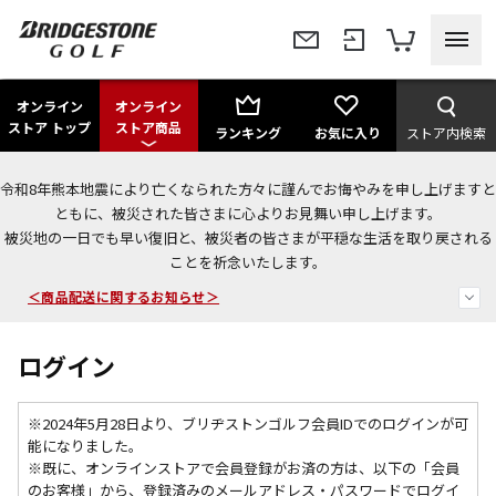
オンライン
オンライン
ストア トップ
ストア商品
ランキング
お気に入り
ストア内検索
令和8年熊本地震により亡くなられた方々に謹んでお悔やみを申し上げますと
＜夏季休暇中のご注文・発送・お問い合わせ＞
ともに、被災された皆さまに心よりお見舞い申し上げます。
被災地の一日でも早い復旧と、被災者の皆さまが平穏な生活を取り戻される
今なら新規会員登録で1,000円OFFクーポンプレゼント！
ことを祈念いたします。
＜商品配送に関するお知らせ＞
ログイン
※2024年5月28日より、ブリヂストンゴルフ会員IDでのログインが可
能になりました。
※既に、
オンラインストアで会員登録がお済の方は、以下の「会員
のお客様」から、登録済みのメールアドレス・パスワードでログイ