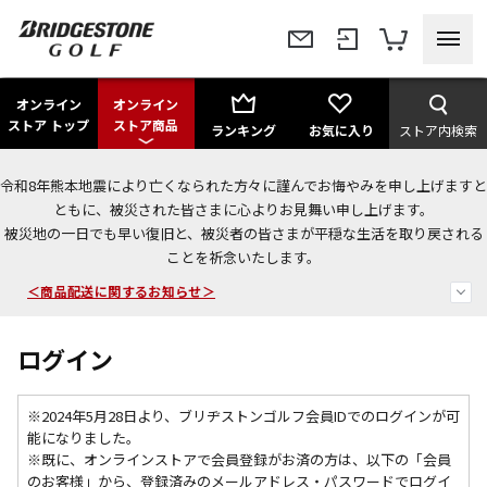
オンライン
オンライン
ストア トップ
ストア商品
ランキング
お気に入り
ストア内検索
令和8年熊本地震により亡くなられた方々に謹んでお悔やみを申し上げますと
＜夏季休暇中のご注文・発送・お問い合わせ＞
ともに、被災された皆さまに心よりお見舞い申し上げます。
被災地の一日でも早い復旧と、被災者の皆さまが平穏な生活を取り戻される
今なら新規会員登録で1,000円OFFクーポンプレゼント！
ことを祈念いたします。
＜商品配送に関するお知らせ＞
ログイン
※2024年5月28日より、ブリヂストンゴルフ会員IDでのログインが可
能になりました。
※既に、
オンラインストアで会員登録がお済の方は、以下の「会員
のお客様」から、登録済みのメールアドレス・パスワードでログイ