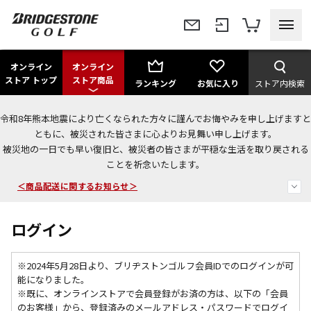
オンライン
オンライン
ストア トップ
ストア商品
ランキング
お気に入り
ストア内検索
令和8年熊本地震により亡くなられた方々に謹んでお悔やみを申し上げますと
今なら新規会員登録で1,000円OFFクーポンプレゼント！
ともに、被災された皆さまに心よりお見舞い申し上げます。
被災地の一日でも早い復旧と、被災者の皆さまが平穏な生活を取り戻される
＜商品配送に関するお知らせ＞
ことを祈念いたします。
＜夏季休暇中のご注文・発送・お問い合わせ＞
ログイン
※2024年5月28日より、ブリヂストンゴルフ会員IDでのログインが可
能になりました。
※既に、
オンラインストアで会員登録がお済の方は、以下の「会員
のお客様」から、登録済みのメールアドレス・パスワードでログイ