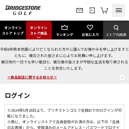
オンライン
オンライン
ストア トップ
ストア商品
ランキング
お気に入り
ストア内検索
令和8年熊本地震により亡くなられた方々に謹んでお悔やみを申し上げますと
ともに、被災された皆さまに心よりお見舞い申し上げます。
被災地の一日でも早い復旧と、被災者の皆さまが平穏な生活を取り戻される
今なら新規会員登録で1,000円OFFクーポンプレゼント！
ことを祈念いたします。
＜商品配送に関するお知らせ＞
＜夏季休暇中のご注文・発送・お問い合わせ＞
ログイン
※2024年5月28日より、ブリヂストンゴルフ会員IDでのログインが可
能になりました。
※既に、
オンラインストアで会員登録がお済の方は、以下の「会員
のお客様」から、登録済みのメールアドレス・パスワードでログイ