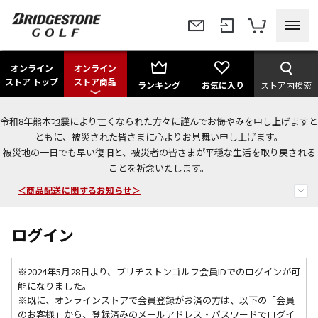
オンライン
オンライン
ストア トップ
ストア商品
ランキング
お気に入り
ストア内検索
令和8年熊本地震により亡くなられた方々に謹んでお悔やみを申し上げますと
＜夏季休暇中のご注文・発送・お問い合わせ＞
ともに、被災された皆さまに心よりお見舞い申し上げます。
被災地の一日でも早い復旧と、被災者の皆さまが平穏な生活を取り戻される
今なら新規会員登録で1,000円OFFクーポンプレゼント！
ことを祈念いたします。
＜商品配送に関するお知らせ＞
ログイン
※2024年5月28日より、ブリヂストンゴルフ会員IDでのログインが可
能になりました。
※既に、
オンラインストアで会員登録がお済の方は、以下の「会員
のお客様」から、登録済みのメールアドレス・パスワードでログイ