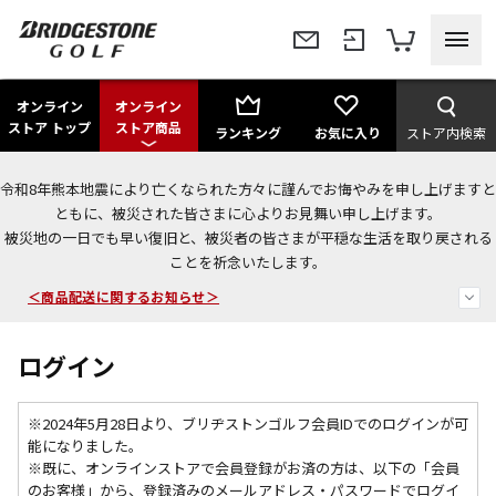
オンライン
オンライン
ストア トップ
ストア商品
ランキング
お気に入り
ストア内検索
令和8年熊本地震により亡くなられた方々に謹んでお悔やみを申し上げますと
今なら新規会員登録で1,000円OFFクーポンプレゼント！
ともに、被災された皆さまに心よりお見舞い申し上げます。
被災地の一日でも早い復旧と、被災者の皆さまが平穏な生活を取り戻される
＜商品配送に関するお知らせ＞
ことを祈念いたします。
＜夏季休暇中のご注文・発送・お問い合わせ＞
ログイン
※2024年5月28日より、ブリヂストンゴルフ会員IDでのログインが可
能になりました。
※既に、
オンラインストアで会員登録がお済の方は、以下の「会員
のお客様」から、登録済みのメールアドレス・パスワードでログイ