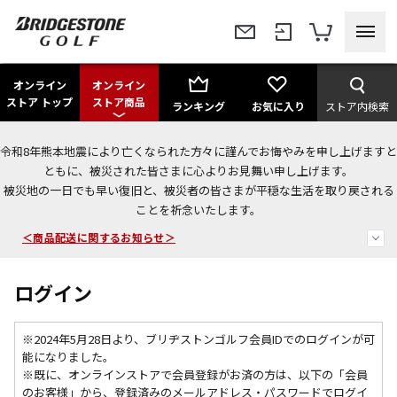
オンライン
オンライン
ストア トップ
ストア商品
ランキング
お気に入り
ストア内検索
令和8年熊本地震により亡くなられた方々に謹んでお悔やみを申し上げますと
＜夏季休暇中のご注文・発送・お問い合わせ＞
ともに、被災された皆さまに心よりお見舞い申し上げます。
被災地の一日でも早い復旧と、被災者の皆さまが平穏な生活を取り戻される
今なら新規会員登録で1,000円OFFクーポンプレゼント！
ことを祈念いたします。
＜商品配送に関するお知らせ＞
ログイン
※2024年5月28日より、ブリヂストンゴルフ会員IDでのログインが可
能になりました。
※既に、
オンラインストアで会員登録がお済の方は、以下の「会員
のお客様」から、登録済みのメールアドレス・パスワードでログイ