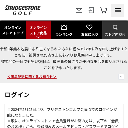
オンライン
オンライン
ストア トップ
ストア商品
ランキング
お気に入り
ストア内検索
令和8年熊本地震により亡くなられた方々に謹んでお悔やみを申し上げますと
＜夏季休暇中のご注文・発送・お問い合わせ＞
ともに、被災された皆さまに心よりお見舞い申し上げます。
被災地の一日でも早い復旧と、被災者の皆さまが平穏な生活を取り戻される
今なら新規会員登録で1,000円OFFクーポンプレゼント！
ことを祈念いたします。
＜商品配送に関するお知らせ＞
ログイン
※2024年5月28日より、ブリヂストンゴルフ会員IDでのログインが可
能になりました。
※既に、
オンラインストアで会員登録がお済の方は、以下の「会員
のお客様」から、登録済みのメールアドレス・パスワードでログイ