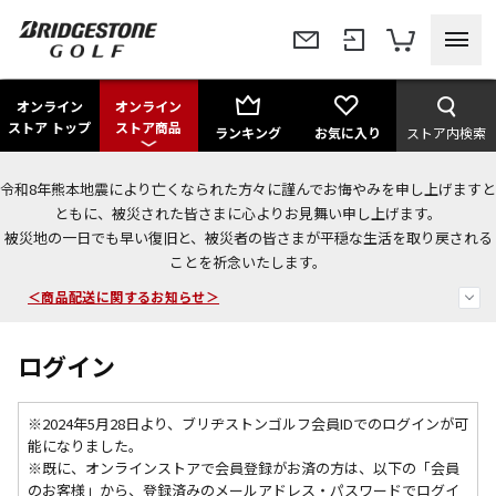
オンライン
オンライン
ストア トップ
ストア商品
ランキング
お気に入り
ストア内検索
令和8年熊本地震により亡くなられた方々に謹んでお悔やみを申し上げますと
今なら新規会員登録で1,000円OFFクーポンプレゼント！
ともに、被災された皆さまに心よりお見舞い申し上げます。
被災地の一日でも早い復旧と、被災者の皆さまが平穏な生活を取り戻される
＜商品配送に関するお知らせ＞
ことを祈念いたします。
＜夏季休暇中のご注文・発送・お問い合わせ＞
ログイン
※2024年5月28日より、ブリヂストンゴルフ会員IDでのログインが可
能になりました。
※既に、
オンラインストアで会員登録がお済の方は、以下の「会員
のお客様」から、登録済みのメールアドレス・パスワードでログイ