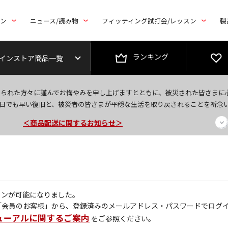
トン
ニュース/読み物
フィッティング試打会/レッスン
製
ランキング
インストア商品一覧
＜夏季休暇中のご注文・発送・お問い合わせ＞
なられた方々に謹んでお悔やみを申し上げますとともに、被災された皆さまに
今なら新規会員登録で1,000円OFFクーポンプレゼント！
日でも早い復旧と、被災者の皆さまが平穏な生活を取り戻されることを祈念
＜商品配送に関するお知らせ＞
グインが可能になりました。
「会員のお客様」から、登録済みのメールアドレス・パスワードでログ
ューアルに関するご案内
をご参照ください。