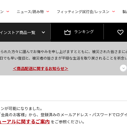
トン
ニュース/読み物
フィッティング試打会/レッスン
製
ランキング
インストア商品一覧
今なら新規会員登録で1,000円OFFクーポンプレゼント！
なられた方々に謹んでお悔やみを申し上げますとともに、被災された皆さまに
＜商品配送に関するお知らせ＞
日でも早い復旧と、被災者の皆さまが平穏な生活を取り戻されることを祈念
＜夏季休暇中のご注文・発送・お問い合わせ＞
グインが可能になりました。
「会員のお客様」から、登録済みのメールアドレス・パスワードでログ
ューアルに関するご案内
をご参照ください。