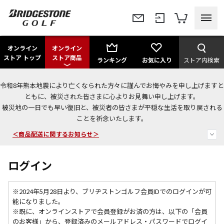
オンライン
オンライン
ストア トップ
ストア商品
ランキング
お気に入り
ストア内検索
令和8年熊本地震により亡くなられた方々に謹んでお悔やみを申し上げますと
今なら新規会員登録で1,000円OFFクーポンプレゼント！
ともに、被災された皆さまに心よりお見舞い申し上げます。
被災地の一日でも早い復旧と、被災者の皆さまが平穏な生活を取り戻される
＜商品配送に関するお知らせ＞
ことを祈念いたします。
＜夏季休暇中のご注文・発送・お問い合わせ＞
ログイン
※2024年5月28日より、ブリヂストンゴルフ会員IDでのログインが可
能になりました。
※既に、
オンラインストアで会員登録がお済の方は、以下の「会員
のお客様」から、登録済みのメールアドレス・パスワードでログイ