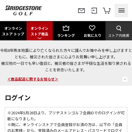
オンライン
オンライン
ストア トップ
ストア商品
ランキング
お気に入り
ストア内検索
令和8年熊本地震により亡くなられた方々に謹んでお悔やみを申し上げますと
＜夏季休暇中のご注文・発送・お問い合わせ＞
ともに、被災された皆さまに心よりお見舞い申し上げます。
被災地の一日でも早い復旧と、被災者の皆さまが平穏な生活を取り戻される
今なら新規会員登録で1,000円OFFクーポンプレゼント！
ことを祈念いたします。
＜商品配送に関するお知らせ＞
ログイン
※2024年5月28日より、ブリヂストンゴルフ会員IDでのログインが可
能になりました。
※既に、
オンラインストアで会員登録がお済の方は、以下の「会員
のお客様」から、登録済みのメールアドレス・パスワードでログイ