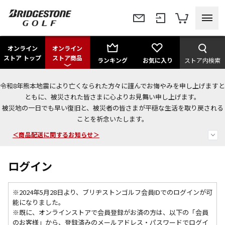
オンライン
オンライン
ストア トップ
ストア商品
ランキング
お気に入り
ストア内検索
令和8年熊本地震により亡くなられた方々に謹んでお悔やみを申し上げますと
ともに、被災された皆さまに心よりお見舞い申し上げます。
被災地の一日でも早い復旧と、被災者の皆さまが平穏な生活を取り戻される
今なら新規会員登録で1,000円OFFクーポンプレゼント！
ことを祈念いたします。
＜商品配送に関するお知らせ＞
＜夏季休暇中のご注文・発送・お問い合わせ＞
ログイン
※2024年5月28日より、ブリヂストンゴルフ会員IDでのログインが可
能になりました。
※既に、
オンラインストアで会員登録がお済の方は、以下の「会員
のお客様」から、登録済みのメールアドレス・パスワードでログイ