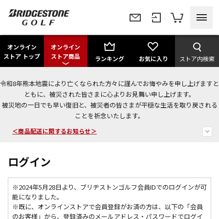
オンライン
オンライン
ストア トップ
ストア商品
ランキング
お気に入り
ストア内検索
令和8年熊本地震により亡くなられた方々に謹んでお悔やみを申し上げますと
今なら新規会員登録で1,000円OFFクーポンプレゼント！
ともに、被災された皆さまに心よりお見舞い申し上げます。
被災地の一日でも早い復旧と、被災者の皆さまが平穏な生活を取り戻される
＜商品配送に関するお知らせ＞
ことを祈念いたします。
＜夏季休暇中のご注文・発送・お問い合わせ＞
ログイン
※2024年5月28日より、ブリヂストンゴルフ会員IDでのログインが可
能になりました。
※既に、
オンラインストアで会員登録がお済の方は、以下の「会員
のお客様」から、登録済みのメールアドレス・パスワードでログイ