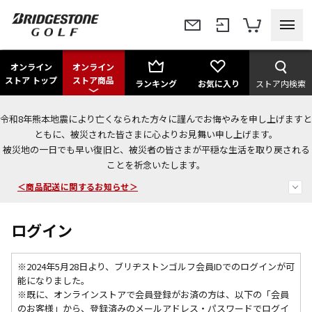
オンライン
オンライン
ストア トップ
ストア商品
ランキング
お気に入り
ストア内検索
令和8年熊本地震により亡くなられた方々に謹んでお悔やみを申し上げますと
今なら新規会員登録で1,000円OFFクーポンプレゼント！
ともに、被災された皆さまに心よりお見舞い申し上げます。
被災地の一日でも早い復旧と、被災者の皆さまが平穏な生活を取り戻される
＜商品配送に関するお知らせ＞
ことを祈念いたします。
＜夏季休暇中のご注文・発送・お問い合わせ＞
ログイン
※2024年5月28日より、ブリヂストンゴルフ会員IDでのログインが可
能になりました。
※既に、
オンラインストアで会員登録がお済の方は、以下の「会員
のお客様」から、登録済みのメールアドレス・パスワードでログイ