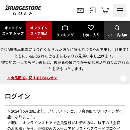
オンライン
オンライン
ストア トップ
ストア商品
ランキング
お気に入り
ストア内検索
令和8年熊本地震により亡くなられた方々に謹んでお悔やみを申し上げますと
＜夏季休暇中のご注文・発送・お問い合わせ＞
ともに、被災された皆さまに心よりお見舞い申し上げます。
被災地の一日でも早い復旧と、被災者の皆さまが平穏な生活を取り戻される
今なら新規会員登録で1,000円OFFクーポンプレゼント！
ことを祈念いたします。
＜商品配送に関するお知らせ＞
ログイン
※2024年5月28日より、ブリヂストンゴルフ会員IDでのログインが可
能になりました。
※既に、
オンラインストアで会員登録がお済の方は、以下の「会員
のお客様」から、登録済みのメールアドレス・パスワードでログイ