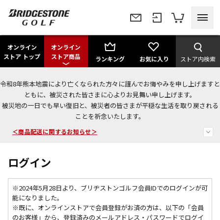
オンライン
オンライン
ストア トップ
ストア商品
ランキング
お気に入り
ストア内検索
令和8年熊本地震により亡くなられた方々に謹んでお悔やみを申し上げますと
今なら新規会員登録で1,000円OFFクーポンプレゼント！
ともに、被災された皆さまに心よりお見舞い申し上げます。
被災地の一日でも早い復旧と、被災者の皆さまが平穏な生活を取り戻される
＜商品配送に関するお知らせ＞
ことを祈念いたします。
＜夏季休暇中のご注文・発送・お問い合わせ＞
ログイン
※2024年5月28日より、ブリヂストンゴルフ会員IDでのログインが可
能になりました。
※既に、
オンラインストアで会員登録がお済の方は、以下の「会員
のお客様」から、登録済みのメールアドレス・パスワードでログイ