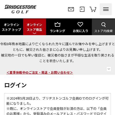
オンライン
オンライン
ストア トップ
ストア商品
ランキング
お気に入り
ストア内検索
令和8年熊本地震により亡くなられた方々に謹んでお悔やみを申し上げますと
今なら新規会員登録で1,000円OFFクーポンプレゼント！
ともに、被災された皆さまに心よりお見舞い申し上げます。
被災地の一日でも早い復旧と、被災者の皆さまが平穏な生活を取り戻される
＜商品配送に関するお知らせ＞
ことを祈念いたします。
＜夏季休暇中のご注文・発送・お問い合わせ＞
ログイン
※2024年5月28日より、ブリヂストンゴルフ会員IDでのログインが可
能になりました。
※既に、
オンラインストアで会員登録がお済の方は、以下の「会員
のお客様」から、登録済みのメールアドレス・パスワードでログイ