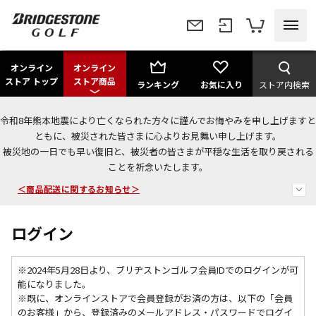
オンライン
オンライン
ストア トップ
ストア商品
ランキング
お気に入り
ストア内検索
令和8年熊本地震により亡くなられた方々に謹んでお悔やみを申し上げますと
＜夏季休暇中のご注文・発送・お問い合わせ＞
ともに、被災された皆さまに心よりお見舞い申し上げます。
被災地の一日でも早い復旧と、被災者の皆さまが平穏な生活を取り戻される
今なら新規会員登録で1,000円OFFクーポンプレゼント！
ことを祈念いたします。
＜商品配送に関するお知らせ＞
ログイン
※2024年5月28日より、ブリヂストンゴルフ会員IDでのログインが可
能になりました。
※既に、
オンラインストアで会員登録がお済の方は、以下の「会員
のお客様」から、登録済みのメールアドレス・パスワードでログイ