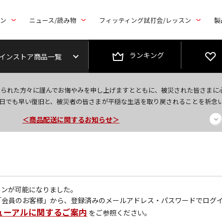
トン
ニュース/読み物
フィッティング試打会/レッスン
製
ランキング
インストア商品一覧
今なら新規会員登録で1,000円OFFクーポンプレゼント！
なられた方々に謹んでお悔やみを申し上げますとともに、被災された皆さまに
日でも早い復旧と、被災者の皆さまが平穏な生活を取り戻されることを祈念
＜商品配送に関するお知らせ＞
＜夏季休暇中のご注文・発送・お問い合わせ＞
グインが可能になりました。
「会員のお客様」から、登録済みのメールアドレス・パスワードでログ
ューアルに関するご案内
をご参照ください。