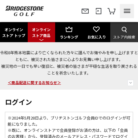
オンライン
オンライン
ストア トップ
ストア商品
ランキング
お気に入り
ストア内検索
令和8年熊本地震により亡くなられた方々に謹んでお悔やみを申し上げますと
＜夏季休暇中のご注文・発送・お問い合わせ＞
ともに、被災された皆さまに心よりお見舞い申し上げます。
被災地の一日でも早い復旧と、被災者の皆さまが平穏な生活を取り戻される
今なら新規会員登録で1,000円OFFクーポンプレゼント！
ことを祈念いたします。
＜商品配送に関するお知らせ＞
ログイン
※2024年5月28日より、ブリヂストンゴルフ会員IDでのログインが可
能になりました。
※既に、
オンラインストアで会員登録がお済の方は、以下の「会員
のお客様」から、登録済みのメールアドレス・パスワードでログイ