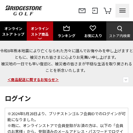
オンライン
オンライン
ストア トップ
ストア商品
ランキング
お気に入り
ストア内検索
令和8年熊本地震により亡くなられた方々に謹んでお悔やみを申し上げますと
＜夏季休暇中のご注文・発送・お問い合わせ＞
ともに、被災された皆さまに心よりお見舞い申し上げます。
被災地の一日でも早い復旧と、被災者の皆さまが平穏な生活を取り戻される
今なら新規会員登録で1,000円OFFクーポンプレゼント！
ことを祈念いたします。
＜商品配送に関するお知らせ＞
ログイン
※2024年5月28日より、ブリヂストンゴルフ会員IDでのログインが可
能になりました。
※既に、
オンラインストアで会員登録がお済の方は、以下の「会員
のお客様」から、登録済みのメールアドレス・パスワードでログイ