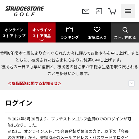
オンライン
オンライン
ストア トップ
ストア商品
ランキング
お気に入り
ストア内検索
令和8年熊本地震により亡くなられた方々に謹んでお悔やみを申し上げますと
ともに、被災された皆さまに心よりお見舞い申し上げます。
今なら新規会員登録で1,000円OFFクーポンプレゼント！
被災地の一日でも早い復旧と、被災者の皆さまが平穏な生活を取り戻される
ことを祈念いたします。
＜商品配送に関するお知らせ＞
＜夏季休暇中のご注文・発送・お問い合わせ＞
ログイン
※2024年5月28日より、ブリヂストンゴルフ会員IDでのログインが可
能になりました。
※既に、
オンラインストアで会員登録がお済の方は、以下の「会員
のお客様」から、登録済みのメールアドレス・パスワードでログイ