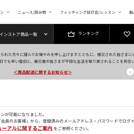
トン
ニュース/読み物
フィッティング試打会/レッスン
製
ランキング
インストア商品一覧
今なら新規会員登録で1,000円OFFクーポンプレゼント！
なられた方々に謹んでお悔やみを申し上げますとともに、被災された皆さまに
日でも早い復旧と、被災者の皆さまが平穏な生活を取り戻されることを祈念
＜商品配送に関するお知らせ＞
＜夏季休暇中のご注文・発送・お問い合わせ＞
グインが可能になりました。
「会員のお客様」から、登録済みのメールアドレス・パスワードでログ
ューアルに関するご案内
をご参照ください。