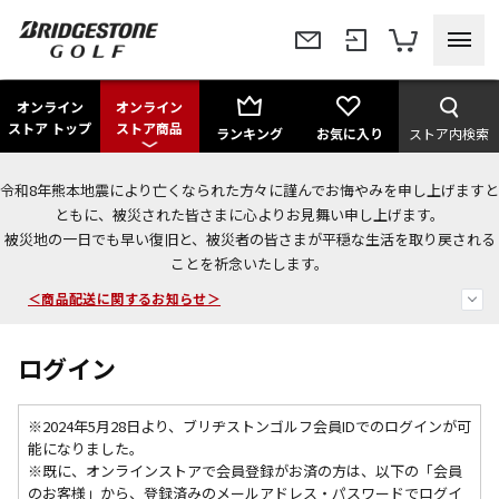
オンライン
オンライン
ストア トップ
ストア商品
ランキング
お気に入り
ストア内検索
令和8年熊本地震により亡くなられた方々に謹んでお悔やみを申し上げますと
今なら新規会員登録で1,000円OFFクーポンプレゼント！
ともに、被災された皆さまに心よりお見舞い申し上げます。
被災地の一日でも早い復旧と、被災者の皆さまが平穏な生活を取り戻される
＜商品配送に関するお知らせ＞
ことを祈念いたします。
＜夏季休暇中のご注文・発送・お問い合わせ＞
ログイン
※2024年5月28日より、ブリヂストンゴルフ会員IDでのログインが可
能になりました。
※既に、
オンラインストアで会員登録がお済の方は、以下の「会員
のお客様」から、登録済みのメールアドレス・パスワードでログイ