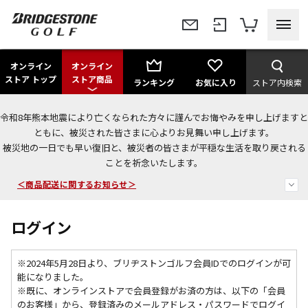
オンライン
オンライン
ストア トップ
ストア商品
ランキング
お気に入り
ストア内検索
令和8年熊本地震により亡くなられた方々に謹んでお悔やみを申し上げますと
ともに、被災された皆さまに心よりお見舞い申し上げます。
今なら新規会員登録で1,000円OFFクーポンプレゼント！
被災地の一日でも早い復旧と、被災者の皆さまが平穏な生活を取り戻される
ことを祈念いたします。
＜商品配送に関するお知らせ＞
＜夏季休暇中のご注文・発送・お問い合わせ＞
ログイン
※2024年5月28日より、ブリヂストンゴルフ会員IDでのログインが可
能になりました。
※既に、
オンラインストアで会員登録がお済の方は、以下の「会員
のお客様」から、登録済みのメールアドレス・パスワードでログイ