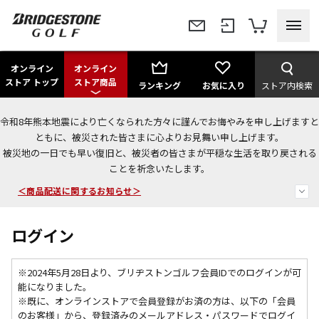
オンライン
オンライン
ストア トップ
ストア商品
ランキング
お気に入り
ストア内検索
令和8年熊本地震により亡くなられた方々に謹んでお悔やみを申し上げますと
＜夏季休暇中のご注文・発送・お問い合わせ＞
ともに、被災された皆さまに心よりお見舞い申し上げます。
被災地の一日でも早い復旧と、被災者の皆さまが平穏な生活を取り戻される
今なら新規会員登録で1,000円OFFクーポンプレゼント！
ことを祈念いたします。
＜商品配送に関するお知らせ＞
ログイン
※2024年5月28日より、ブリヂストンゴルフ会員IDでのログインが可
能になりました。
※既に、
オンラインストアで会員登録がお済の方は、以下の「会員
のお客様」から、登録済みのメールアドレス・パスワードでログイ