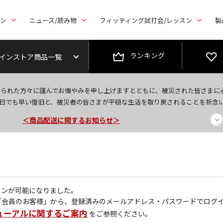
トン
ニュース/読み物
フィッティング試打会/レッスン
製
ランキング
インストア商品一覧
今なら新規会員登録で1,000円OFFクーポンプレゼント！
なられた方々に謹んでお悔やみを申し上げますとともに、被災された皆さまに
＜商品配送に関するお知らせ＞
日でも早い復旧と、被災者の皆さまが平穏な生活を取り戻されることを祈念
＜夏季休暇中のご注文・発送・お問い合わせ＞
グインが可能になりました。
「会員のお客様」から、登録済みのメールアドレス・パスワードでログ
ューアルに関するご案内
をご参照ください。