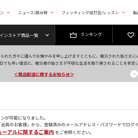
トン
ニュース/読み物
フィッティング試打会/レッスン
製
ランキング
インストア商品一覧
今なら新規会員登録で1,000円OFFクーポンプレゼント！
なられた方々に謹んでお悔やみを申し上げますとともに、被災された皆さまに
日でも早い復旧と、被災者の皆さまが平穏な生活を取り戻されることを祈念
＜商品配送に関するお知らせ＞
＜夏季休暇中のご注文・発送・お問い合わせ＞
グインが可能になりました。
「会員のお客様」から、登録済みのメールアドレス・パスワードでログ
ューアルに関するご案内
をご参照ください。