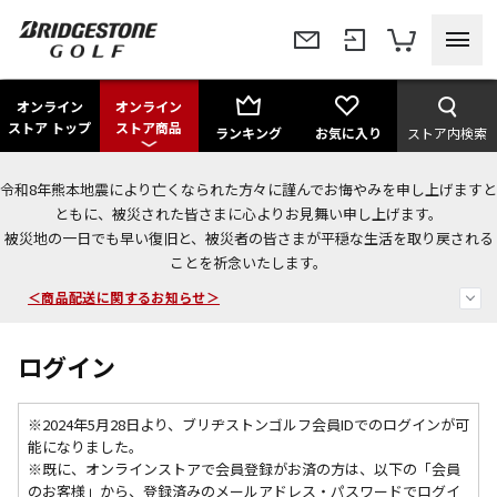
オンライン
オンライン
ストア トップ
ストア商品
ランキング
お気に入り
ストア内検索
令和8年熊本地震により亡くなられた方々に謹んでお悔やみを申し上げますと
＜夏季休暇中のご注文・発送・お問い合わせ＞
ともに、被災された皆さまに心よりお見舞い申し上げます。
被災地の一日でも早い復旧と、被災者の皆さまが平穏な生活を取り戻される
今なら新規会員登録で1,000円OFFクーポンプレゼント！
ことを祈念いたします。
＜商品配送に関するお知らせ＞
ログイン
※2024年5月28日より、ブリヂストンゴルフ会員IDでのログインが可
能になりました。
※既に、
オンラインストアで会員登録がお済の方は、以下の「会員
のお客様」から、登録済みのメールアドレス・パスワードでログイ