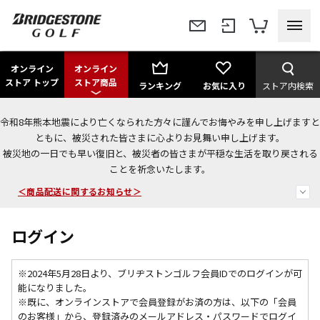
オンライン
オンライン
ストア トップ
ストア商品
ランキング
お気に入り
ストア内検索
令和8年熊本地震により亡くなられた方々に謹んでお悔やみを申し上げますと
今なら新規会員登録で1,000円OFFクーポンプレゼント！
ともに、被災された皆さまに心よりお見舞い申し上げます。
被災地の一日でも早い復旧と、被災者の皆さまが平穏な生活を取り戻される
＜商品配送に関するお知らせ＞
ことを祈念いたします。
＜夏季休暇中のご注文・発送・お問い合わせ＞
ログイン
※2024年5月28日より、ブリヂストンゴルフ会員IDでのログインが可
能になりました。
※既に、
オンラインストアで会員登録がお済の方は、以下の「会員
のお客様」から、登録済みのメールアドレス・パスワードでログイ