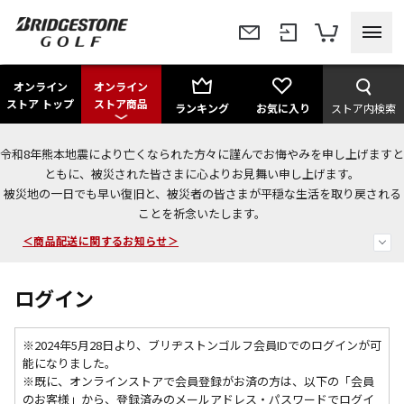
オンライン
オンライン
ストア トップ
ストア商品
ランキング
お気に入り
ストア内検索
令和8年熊本地震により亡くなられた方々に謹んでお悔やみを申し上げますと
今なら新規会員登録で1,000円OFFクーポンプレゼント！
ともに、被災された皆さまに心よりお見舞い申し上げます。
被災地の一日でも早い復旧と、被災者の皆さまが平穏な生活を取り戻される
＜商品配送に関するお知らせ＞
ことを祈念いたします。
＜夏季休暇中のご注文・発送・お問い合わせ＞
ログイン
※2024年5月28日より、ブリヂストンゴルフ会員IDでのログインが可
能になりました。
※既に、
オンラインストアで会員登録がお済の方は、以下の「会員
のお客様」から、登録済みのメールアドレス・パスワードでログイ