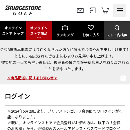
オンライン
オンライン
ストア トップ
ストア商品
ランキング
お気に入り
ストア内検索
令和8年熊本地震により亡くなられた方々に謹んでお悔やみを申し上げますと
今なら新規会員登録で1,000円OFFクーポンプレゼント！
ともに、被災された皆さまに心よりお見舞い申し上げます。
被災地の一日でも早い復旧と、被災者の皆さまが平穏な生活を取り戻される
ことを祈念いたします。
＜商品配送に関するお知らせ＞
＜夏季休暇中のご注文・発送・お問い合わせ＞
ログイン
※2024年5月28日より、ブリヂストンゴルフ会員IDでのログインが可
能になりました。
※既に、
オンラインストアで会員登録がお済の方は、以下の「会員
のお客様」から、登録済みのメールアドレス・パスワードでログイ