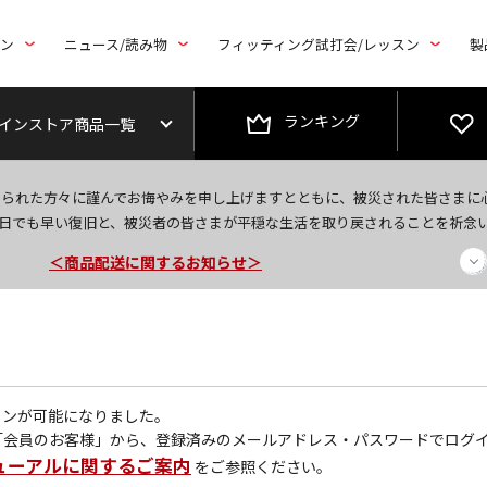
トン
ニュース/読み物
フィッティング試打会/レッスン
製
ランキング
インストア商品一覧
今なら新規会員登録で1,000円OFFクーポンプレゼント！
なられた方々に謹んでお悔やみを申し上げますとともに、被災された皆さまに
日でも早い復旧と、被災者の皆さまが平穏な生活を取り戻されることを祈念
＜商品配送に関するお知らせ＞
＜夏季休暇中のご注文・発送・お問い合わせ＞
グインが可能になりました。
「会員のお客様」から、登録済みのメールアドレス・パスワードでログ
ューアルに関するご案内
をご参照ください。