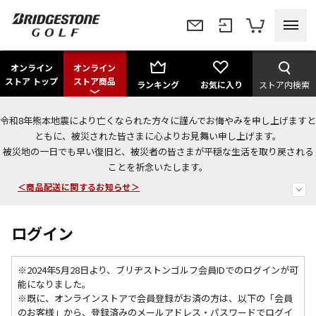
オンライン
オンライン
ストア トップ
ストア商品
ランキング
お気に入り
ストア内検索
令和8年熊本地震により亡くなられた方々に謹んでお悔やみを申し上げますと
今なら新規会員登録で1,000円OFFクーポンプレゼント！
ともに、被災された皆さまに心よりお見舞い申し上げます。
被災地の一日でも早い復旧と、被災者の皆さまが平穏な生活を取り戻される
＜商品配送に関するお知らせ＞
ことを祈念いたします。
＜夏季休暇中のご注文・発送・お問い合わせ＞
ログイン
※2024年5月28日より、ブリヂストンゴルフ会員IDでのログインが可
能になりました。
※既に、
オンラインストアで会員登録がお済の方は、以下の「会員
のお客様」から、登録済みのメールアドレス・パスワードでログイ