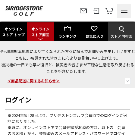
オンライン
オンライン
ストア トップ
ストア商品
ランキング
お気に入り
ストア内検索
令和8年熊本地震により亡くなられた方々に謹んでお悔やみを申し上げますと
今なら新規会員登録で1,000円OFFクーポンプレゼント！
ともに、被災された皆さまに心よりお見舞い申し上げます。
被災地の一日でも早い復旧と、被災者の皆さまが平穏な生活を取り戻される
ことを祈念いたします。
＜商品配送に関するお知らせ＞
＜夏季休暇中のご注文・発送・お問い合わせ＞
ログイン
※2024年5月28日より、ブリヂストンゴルフ会員IDでのログインが可
能になりました。
※既に、
オンラインストアで会員登録がお済の方は、以下の「会員
のお客様」から、登録済みのメールアドレス・パスワードでログイ