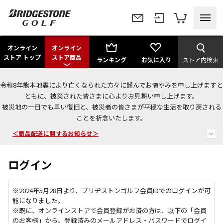
オンライン
オンライン
ストア トップ
ストア商品
ランキング
お気に入り
ストア内検索
令和8年熊本地震により亡くなられた方々に謹んでお悔やみを申し上げますと
＜夏季休暇中のご注文・発送・お問い合わせ＞
ともに、被災された皆さまに心よりお見舞い申し上げます。
被災地の一日でも早い復旧と、被災者の皆さまが平穏な生活を取り戻される
今なら新規会員登録で1,000円OFFクーポンプレゼント！
ことを祈念いたします。
＜商品配送に関するお知らせ＞
ログイン
※2024年5月28日より、ブリヂストンゴルフ会員IDでのログインが可
能になりました。
※既に、
オンラインストアで会員登録がお済の方は、以下の「会員
のお客様」から、登録済みのメールアドレス・パスワードでログイ