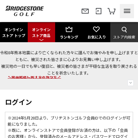
オンライン
オンライン
ストア トップ
ストア商品
ランキング
お気に入り
ストア内検索
令和8年熊本地震により亡くなられた方々に謹んでお悔やみを申し上げますと
今なら新規会員登録で1,000円OFFクーポンプレゼント！
ともに、被災された皆さまに心よりお見舞い申し上げます。
被災地の一日でも早い復旧と、被災者の皆さまが平穏な生活を取り戻される
＜商品配送に関するお知らせ＞
ことを祈念いたします。
＜夏季休暇中のご注文・発送・お問い合わせ＞
ログイン
※2024年5月28日より、ブリヂストンゴルフ会員IDでのログインが可
能になりました。
※既に、
オンラインストアで会員登録がお済の方は、以下の「会員
のお客様」から、登録済みのメールアドレス・パスワードでログイ