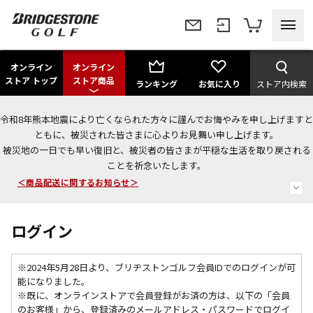
オンライン
オンライン
ストア トップ
ストア商品
ランキング
お気に入り
ストア内検索
令和8年熊本地震により亡くなられた方々に謹んでお悔やみを申し上げますと
今なら新規会員登録で1,000円OFFクーポンプレゼント！
ともに、被災された皆さまに心よりお見舞い申し上げます。
被災地の一日でも早い復旧と、被災者の皆さまが平穏な生活を取り戻される
＜商品配送に関するお知らせ＞
ことを祈念いたします。
＜夏季休暇中のご注文・発送・お問い合わせ＞
ログイン
※2024年5月28日より、ブリヂストンゴルフ会員IDでのログインが可
能になりました。
※既に、
オンラインストアで会員登録がお済の方は、以下の「会員
のお客様」から、登録済みのメールアドレス・パスワードでログイ