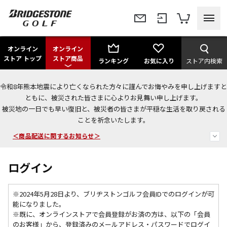
オンライン
オンライン
ストア トップ
ストア商品
ランキング
お気に入り
ストア内検索
令和8年熊本地震により亡くなられた方々に謹んでお悔やみを申し上げますと
今なら新規会員登録で1,000円OFFクーポンプレゼント！
ともに、被災された皆さまに心よりお見舞い申し上げます。
被災地の一日でも早い復旧と、被災者の皆さまが平穏な生活を取り戻される
＜商品配送に関するお知らせ＞
ことを祈念いたします。
＜夏季休暇中のご注文・発送・お問い合わせ＞
ログイン
※2024年5月28日より、ブリヂストンゴルフ会員IDでのログインが可
能になりました。
※既に、
オンラインストアで会員登録がお済の方は、以下の「会員
のお客様」から、登録済みのメールアドレス・パスワードでログイ