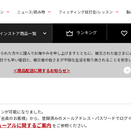
トン
ニュース/読み物
フィッティング試打会/レッスン
製
ランキング
インストア商品一覧
今なら新規会員登録で1,000円OFFクーポンプレゼント！
なられた方々に謹んでお悔やみを申し上げますとともに、被災された皆さまに
＜商品配送に関するお知らせ＞
日でも早い復旧と、被災者の皆さまが平穏な生活を取り戻されることを祈念
＜夏季休暇中のご注文・発送・お問い合わせ＞
グインが可能になりました。
「会員のお客様」から、登録済みのメールアドレス・パスワードでログ
ューアルに関するご案内
をご参照ください。