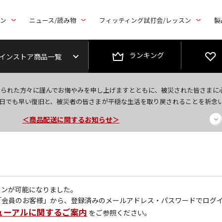
トン
ニュース/読み物
フィッティング試打会/レッスン
製
ランキング
インストア商品一覧
＜夏季休暇中のご注文・発送・お問い合わせ＞
なられた方々に謹んでお悔やみを申し上げますとともに、被災された皆さまに
今なら新規会員登録で1,000円OFFクーポンプレゼント！
日でも早い復旧と、被災者の皆さまが平穏な生活を取り戻されることを祈念
＜商品配送に関するお知らせ＞
グインが可能になりました。
「会員のお客様」から、登録済みのメールアドレス・パスワードでログ
ューアルに関するご案内
をご参照ください。