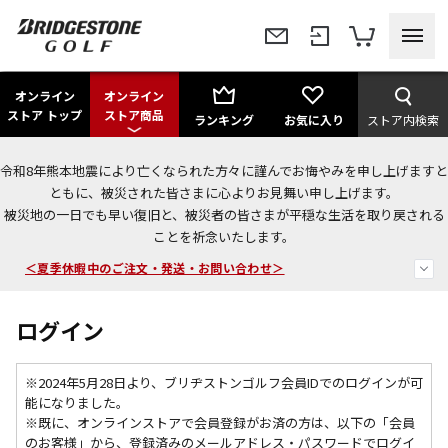
オンライン
オンライン
ストア トップ
ストア商品
ランキング
お気に入り
ストア内検索
令和8年熊本地震により亡くなられた方々に謹んでお悔やみを申し上げますと
今なら新規会員登録で1,000円OFFクーポンプレゼント！
ともに、被災された皆さまに心よりお見舞い申し上げます。
被災地の一日でも早い復旧と、被災者の皆さまが平穏な生活を取り戻される
＜商品配送に関するお知らせ＞
ことを祈念いたします。
＜夏季休暇中のご注文・発送・お問い合わせ＞
ログイン
※2024年5月28日より、ブリヂストンゴルフ会員IDでのログインが可
能になりました。
※既に、
オンラインストアで会員登録がお済の方は、以下の「会員
のお客様」から、登録済みのメールアドレス・パスワードでログイ