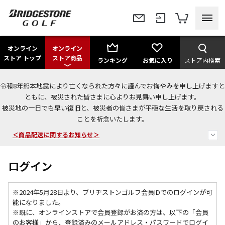
オンライン
オンライン
ストア トップ
ストア商品
ランキング
お気に入り
ストア内検索
令和8年熊本地震により亡くなられた方々に謹んでお悔やみを申し上げますと
＜夏季休暇中のご注文・発送・お問い合わせ＞
ともに、被災された皆さまに心よりお見舞い申し上げます。
被災地の一日でも早い復旧と、被災者の皆さまが平穏な生活を取り戻される
今なら新規会員登録で1,000円OFFクーポンプレゼント！
ことを祈念いたします。
＜商品配送に関するお知らせ＞
ログイン
※2024年5月28日より、ブリヂストンゴルフ会員IDでのログインが可
能になりました。
※既に、
オンラインストアで会員登録がお済の方は、以下の「会員
のお客様」から、登録済みのメールアドレス・パスワードでログイ