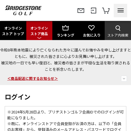
オンライン
オンライン
ストア トップ
ストア商品
ランキング
お気に入り
ストア内検索
令和8年熊本地震により亡くなられた方々に謹んでお悔やみを申し上げますと
ともに、被災された皆さまに心よりお見舞い申し上げます。
今なら新規会員登録で1,000円OFFクーポンプレゼント！
被災地の一日でも早い復旧と、被災者の皆さまが平穏な生活を取り戻される
ことを祈念いたします。
＜商品配送に関するお知らせ＞
＜夏季休暇中のご注文・発送・お問い合わせ＞
ログイン
※2024年5月28日より、ブリヂストンゴルフ会員IDでのログインが可
能になりました。
※既に、
オンラインストアで会員登録がお済の方は、以下の「会員
のお客様」から、登録済みのメールアドレス・パスワードでログイ