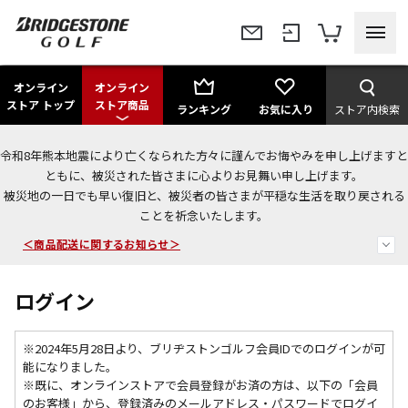
オンライン
オンライン
ストア トップ
ストア商品
ランキング
お気に入り
ストア内検索
令和8年熊本地震により亡くなられた方々に謹んでお悔やみを申し上げますと
今なら新規会員登録で1,000円OFFクーポンプレゼント！
ともに、被災された皆さまに心よりお見舞い申し上げます。
被災地の一日でも早い復旧と、被災者の皆さまが平穏な生活を取り戻される
＜商品配送に関するお知らせ＞
ことを祈念いたします。
＜夏季休暇中のご注文・発送・お問い合わせ＞
ログイン
※2024年5月28日より、ブリヂストンゴルフ会員IDでのログインが可
能になりました。
※既に、
オンラインストアで会員登録がお済の方は、以下の「会員
のお客様」から、登録済みのメールアドレス・パスワードでログイ