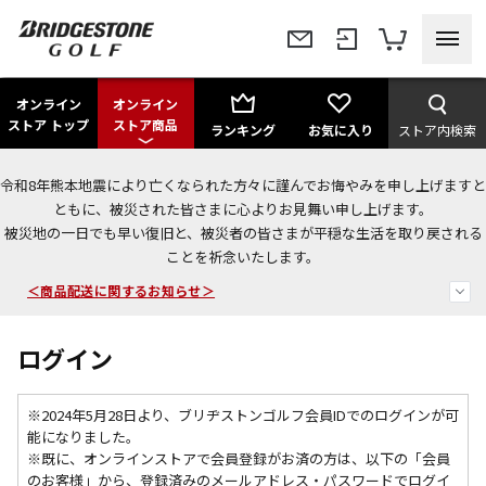
オンライン
オンライン
ストア トップ
ストア商品
ランキング
お気に入り
ストア内検索
令和8年熊本地震により亡くなられた方々に謹んでお悔やみを申し上げますと
ともに、被災された皆さまに心よりお見舞い申し上げます。
今なら新規会員登録で1,000円OFFクーポンプレゼント！
被災地の一日でも早い復旧と、被災者の皆さまが平穏な生活を取り戻される
ことを祈念いたします。
＜商品配送に関するお知らせ＞
＜夏季休暇中のご注文・発送・お問い合わせ＞
ログイン
※2024年5月28日より、ブリヂストンゴルフ会員IDでのログインが可
能になりました。
※既に、
オンラインストアで会員登録がお済の方は、以下の「会員
のお客様」から、登録済みのメールアドレス・パスワードでログイ