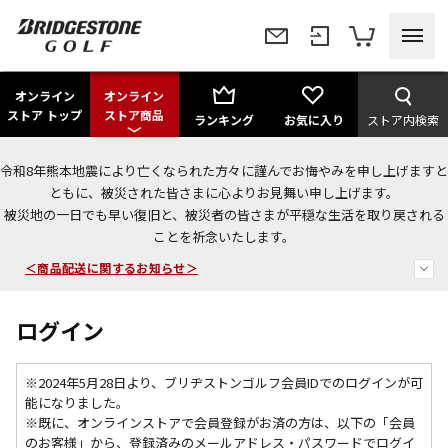
オンライン
オンライン
ストア トップ
ストア商品
ランキング
お気に入り
ストア内検索
令和8年熊本地震により亡くなられた方々に謹んでお悔やみを申し上げますと
今なら新規会員登録で1,000円OFFクーポンプレゼント！
ともに、被災された皆さまに心よりお見舞い申し上げます。
被災地の一日でも早い復旧と、被災者の皆さまが平穏な生活を取り戻される
＜商品配送に関するお知らせ＞
ことを祈念いたします。
＜夏季休暇中のご注文・発送・お問い合わせ＞
ログイン
※2024年5月28日より、ブリヂストンゴルフ会員IDでのログインが可
能になりました。
※既に、
オンラインストアで会員登録がお済の方は、以下の「会員
のお客様」から、登録済みのメールアドレス・パスワードでログイ