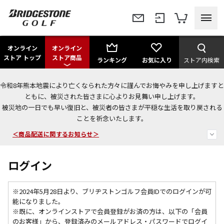
オンライン
オンライン
ストア トップ
ストア商品
ランキング
お気に入り
ストア内検索
令和8年熊本地震により亡くなられた方々に謹んでお悔やみを申し上げますと
＜夏季休暇中のご注文・発送・お問い合わせ＞
ともに、被災された皆さまに心よりお見舞い申し上げます。
被災地の一日でも早い復旧と、被災者の皆さまが平穏な生活を取り戻される
今なら新規会員登録で1,000円OFFクーポンプレゼント！
ことを祈念いたします。
＜商品配送に関するお知らせ＞
ログイン
※2024年5月28日より、ブリヂストンゴルフ会員IDでのログインが可
能になりました。
※既に、
オンラインストアで会員登録がお済の方は、以下の「会員
のお客様」から、登録済みのメールアドレス・パスワードでログイ